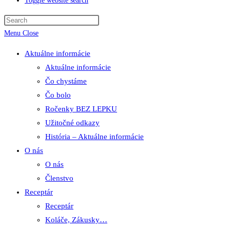
Toggle website search
Menu
Close
Aktuálne informácie
Aktuálne informácie
Čo chystáme
Čo bolo
Ročenky BEZ LEPKU
Užitočné odkazy
História – Aktuálne informácie
O nás
O nás
Členstvo
Receptár
Receptár
Koláče, Zákusky…