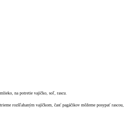
ieko, na potretie vajíčko, soľ, rascu.
otrieme rozšľahaným vajíčkom, časť pagáčikov môžeme posypať rascou,