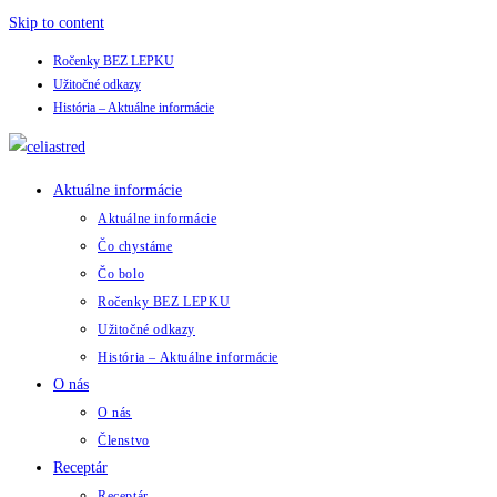
Skip to content
Ročenky BEZ LEPKU
Užitočné odkazy
História – Aktuálne informácie
Aktuálne informácie
Aktuálne informácie
Čo chystáme
Čo bolo
Ročenky BEZ LEPKU
Užitočné odkazy
História – Aktuálne informácie
O nás
O nás
Členstvo
Receptár
Receptár