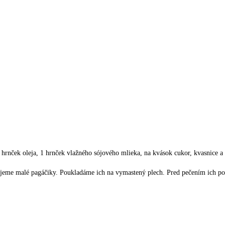
nček oleja, 1 hrnček vlažného sójového mlieka, na kvások cukor, kvasnice a ml
jeme malé pagáčiky. Poukladáme ich na vymastený plech. Pred pečením ich p