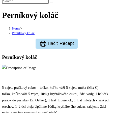
Perníkový koláč
Home
>
Perníkový koláč
Tlačiť Recept
Perníkový koláč
5 vajec, práškový cukor – toľko, koľko váži 5 vajec, múka (Mix C) –
toľko, koľko váži 5 vajec, 10dkg kryštálového cukru, 2dcl vody, 1 balíček
prášok do perníka (Dr. Oetker), 1 hrsť hrozienok, 1 hrsť mletých vlašských
orechov, 1–2 dcl oleja Upálime 10dkg kryštálového cukru, zalejeme 2dcl
vody, necháme rozpustiť a vychladnúť.